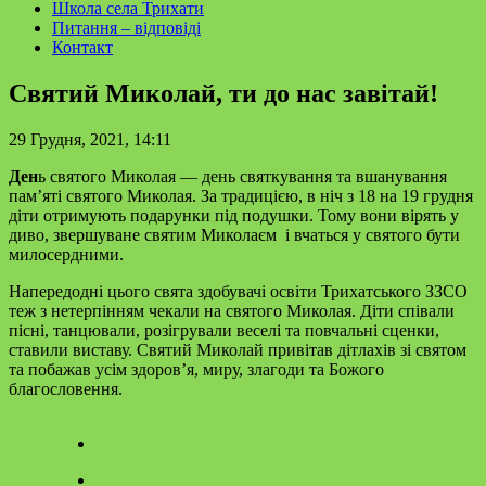
Школа села Трихати
Питання – відповіді
Контакт
Святий Миколай, ти до нас завітай!
29 Грудня, 2021, 14:11
Ден
ь святого Миколая — день святкування та вшанування
пам’яті святого Миколая. За традицією, в ніч з 18 на 19 грудня
діти отримують подарунки під подушки. Тому вони вірять у
диво, звершуване святим Миколаєм і вчаться у святого бути
милосердними.
Напередодні цього свята здобувачі освіти Трихатського ЗЗСО
теж з нетерпінням чекали на святого Миколая. Діти співали
пісні, танцювали, розігрували веселі та повчальні сценки,
ставили виставу. Святий Миколай привітав дітлахів зі святом
та побажав усім здоров’я, миру, злагоди та Божого
благословення.