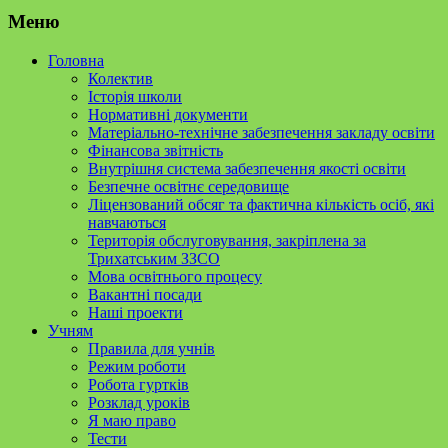
Меню
Головна
Колектив
Історія школи
Нормативні документи
Матеріально-технічне забезпечення закладу освіти
Фінансова звітність
Внутрішня система забезпечення якості освіти
Безпечне освітнє середовище
Ліцензований обсяг та фактична кількість осіб, які
навчаються
Територія обслуговування, закріплена за
Трихатським ЗЗСО
Мова освітнього процесу
Вакантні посади
Наші проекти
Учням
Правила для учнів
Режим роботи
Робота гуртків
Розклад уроків
Я маю право
Тести