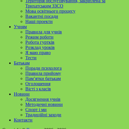
Територія обслуговування, закріплена за
Трихатським ЗЗСО
Мова освітнього процесу
Вакантні посади
Наші проекти
Учням
Правила для учнів
Режим роботи
Робота гуртків
Розклад уроків
Я маю право
Тести
Батькам
Поради психолога
Правила прийому
Пам’ятки батькам
Оголошення
Вісті з класів
Новини
Досягнення учнів
Методичні новини
Спорт і ми
Традиційні заходи
Контакти