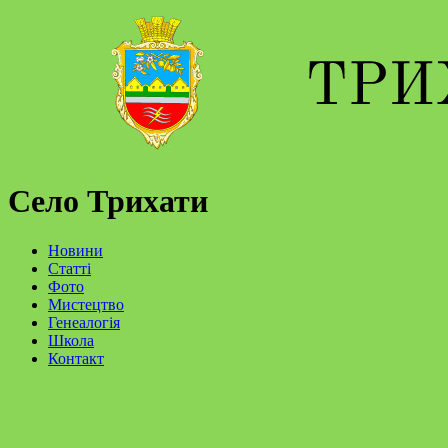
Село Трихати
Новини
Статті
Фото
Мистецтво
Генеалогія
Школа
Контакт